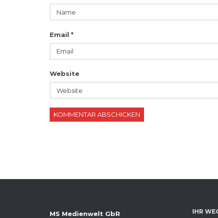
Email
*
Website
IHR WE
MS Medienwelt GbR