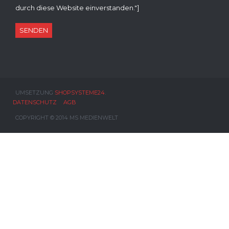
durch diese Website einverstanden."]
UMSETZUNG
SHOPSYSTEME24
.
DATENSCHUTZ
AGB
COPYRIGHT © 2014 MS MEDIENWELT